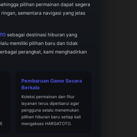
sehingga pilihan permainan dapat segera
ringan, sementara navigasi yang jelas
TO
sebagai destinasi hiburan yang
lu memiliki pilihan baru dan tidak
berbagai perangkat, kami menghadirkan
a
Pembaruan Game Secara
Berkala
Koleksi permainan dan fitur
layanan terus diperbarui agar
pengguna selalu menemukan
pilihan hiburan baru setiap kali
f.
mengakses HARGATOTO.