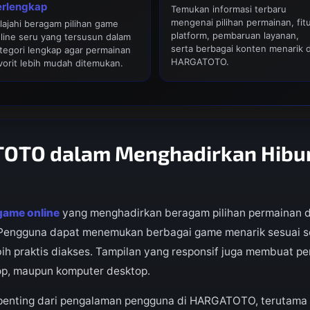
erlengkap
Temukan informasi terbaru
mengenai pilihan permainan, fit
lajahi beragam pilihan game
platform, pembaruan layanan,
line seru yang tersusun dalam
serta berbagai konten menarik d
tegori lengkap agar permainan
HARGATOTO.
vorit lebih mudah ditemukan.
OTO dalam Menghadirkan Hibur
game online
yang menghadirkan beragam pilihan permainan d
. Pengguna dapat menemukan berbagai game menarik sesuai se
lebih praktis diakses. Tampilan yang responsif juga membuat 
top, maupun komputer desktop.
penting dari pengalaman pengguna di HARGATOTO, terutama m