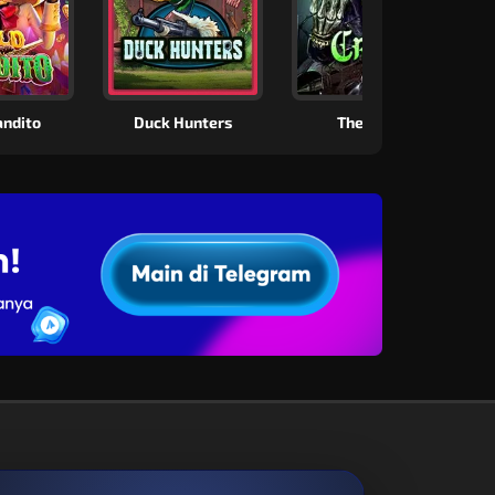
andito
Duck Hunters
The Crypt