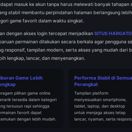
a dapat masuk ke akun tanpa harus melewati banyak tahapan 
yang stabil membantu perpindahan halaman berlangsung lebih 
ri game favorit dalam waktu singkat.
kan dengan akses login tercepat menjadikan
SITUS HARGATO
baruan permainan dilakukan secara berkala agar pengguna sela
 responsif, tampilan modern, serta akses yang mudah dari 
bih lengkap, lancar, dan menyenangkan.
iburan Game Lebih
Performa Stabil di Semu
engkap
Perangkat
ragam pilihan game online
Tampilan platform
narik tersedia dalam kategori
menyesuaikan smartphone,
ng tersusun rapi sehingga
tablet, laptop, dan desktop
rmainan favorit dapat
untuk menjaga akses tetap
itemukan dengan lebih mudah.
lancar, nyaman, serta responsi