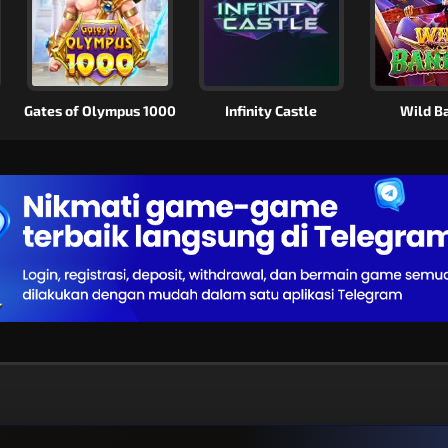
Gates of Olympus 1000
Infinity Castle
Wild B