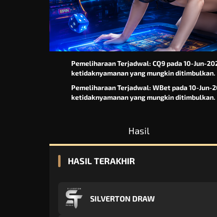
Pemeliharaan Terjadwal: CQ9 pada 10-Jun-202
ketidaknyamanan yang mungkin ditimbulkan.
Pemeliharaan Terjadwal: WBet pada 10-Jun-20
ketidaknyamanan yang mungkin ditimbulkan.
Hasil
HASIL TERAKHIR
SILVERTON DRAW