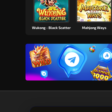
Wukong - Black Scatter
Mahjong Ways