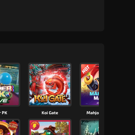
r PK
Koi Gate
Mahjong Magic